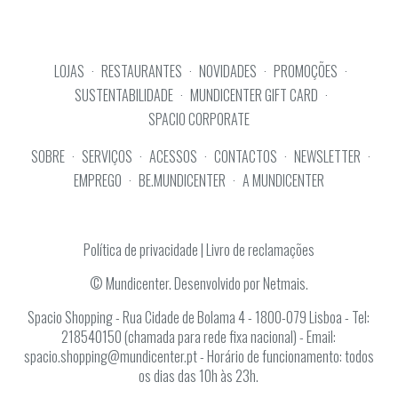
NEWSLETTER
SIGA-NOS
LOJAS
·
RESTAURANTES
·
NOVIDADES
·
PROMOÇÕES
·
SUSTENTABILIDADE
·
MUNDICENTER GIFT CARD
·
SPACIO CORPORATE
SOBRE
·
SERVIÇOS
·
ACESSOS
·
CONTACTOS
·
NEWSLETTER
·
EMPREGO
·
BE.MUNDICENTER
·
A MUNDICENTER
Política de privacidade
|
Livro de reclamações
© Mundicenter. Desenvolvido por Netmais.
Spacio Shopping - Rua Cidade de Bolama 4 - 1800-079 Lisboa - Tel:
218540150 (chamada para rede fixa nacional) - Email:
spacio.shopping@mundicenter.pt - Horário de funcionamento: todos
os dias das 10h às 23h.