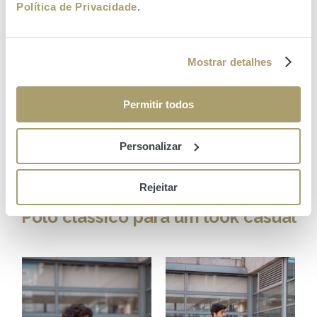
Política de Privacidade
.
LOOKS MASCULINOS: CONFORTO
COM UM TOQUE SOFISTICADO
Mostrar detalhes
Polos
,
camisolas leves
e
calças de corte
Permitir todos
confortável
surgem em paletas de cores
neutras e naturais, perfeitas para os dias de
Personalizar
primavera.
Rejeitar
Polo clássico para um look casual