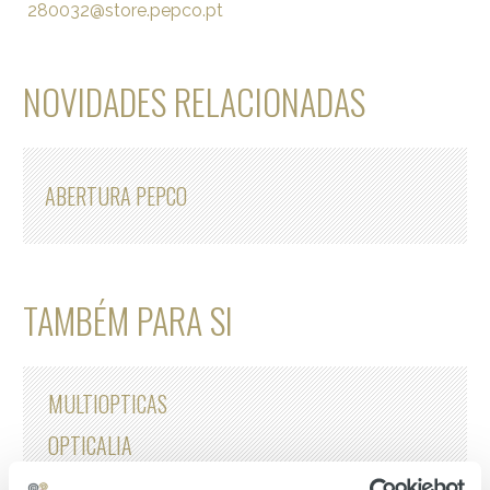
280032@store.pepco.pt
NOVIDADES RELACIONADAS
ABERTURA PEPCO
TAMBÉM PARA SI
MULTIOPTICAS
OPTICALIA
SILVANA'S